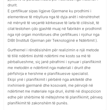
drurit.
E çertifikuar sipas ligjeve Gjermane ku prodhimi i
elementeve të mbyllura nga të dyja anët i nënshtrohet
në mënyrë të veçantë kërkesave të larta të cilësisë, të
cilat testohen çdo gjashtë muaj në fabrikën e prodhimit
nga një organ monitorues dhe çertifikues i njohur nga
DIBt (Instituti Gjerman për Teknologjinë e Ndërtimit ).
Gurthemel i rëndësishëm për realizimin e një metode
të tillë ndërtimi është ndërtimi me kosto sa më të
përballueshme, siç janë përafrimi i synuar i planifikimit
me metodën e ndërtimit nga materiali i drurit dhe
përfshirja e hershme e planifikuesve specialist.
Ekipi ynë i planifikimit i përbërë nga arkitektë dhe
inxhinierë gjermanë dhe kosovarë, me përvojë në
ndërtimet me materiale nga druri, është në dispozicion
edhe për shërbime të mëtejshme të planifikimit, përveq
planifikimit të zakonshëm të punës.