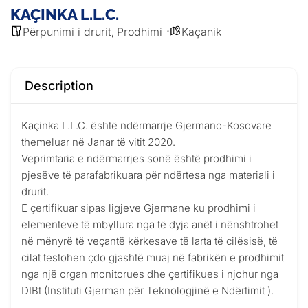
KAÇINKA L.L.C.
Përpunimi i drurit
Prodhimi
Kaçanik
,
Description
Kaçinka L.L.C. është ndërmarrje Gjermano-Kosovare
themeluar në Janar të vitit 2020.
Veprimtaria e ndërmarrjes sonë është prodhimi i
pjesëve të parafabrikuara për ndërtesa nga materiali i
drurit.
E çertifikuar sipas ligjeve Gjermane ku prodhimi i
elementeve të mbyllura nga të dyja anët i nënshtrohet
në mënyrë të veçantë kërkesave të larta të cilësisë, të
cilat testohen çdo gjashtë muaj në fabrikën e prodhimit
nga një organ monitorues dhe çertifikues i njohur nga
DIBt (Instituti Gjerman për Teknologjinë e Ndërtimit ).