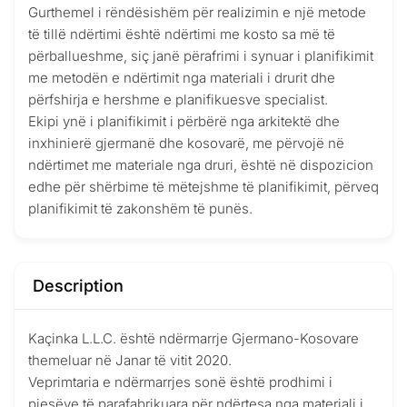
Gurthemel i rëndësishëm për realizimin e një metode
të tillë ndërtimi është ndërtimi me kosto sa më të
përballueshme, siç janë përafrimi i synuar i planifikimit
me metodën e ndërtimit nga materiali i drurit dhe
përfshirja e hershme e planifikuesve specialist.
Ekipi ynë i planifikimit i përbërë nga arkitektë dhe
inxhinierë gjermanë dhe kosovarë, me përvojë në
ndërtimet me materiale nga druri, është në dispozicion
edhe për shërbime të mëtejshme të planifikimit, përveq
planifikimit të zakonshëm të punës.
Description
Kaçinka L.L.C. është ndërmarrje Gjermano-Kosovare
themeluar në Janar të vitit 2020.
Veprimtaria e ndërmarrjes sonë është prodhimi i
pjesëve të parafabrikuara për ndërtesa nga materiali i