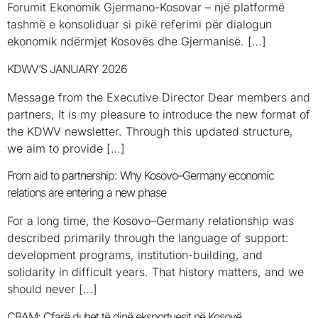
Forumit Ekonomik Gjermano-Kosovar – një platformë
tashmë e konsoliduar si pikë referimi për dialogun
ekonomik ndërmjet Kosovës dhe Gjermanisë. […]
KDWV’S JANUARY 2026
Message from the Executive Director Dear members and
partners, It is my pleasure to introduce the new format of
the KDWV newsletter. Through this updated structure,
we aim to provide […]
From aid to partnership: Why Kosovo–Germany economic
relations are entering a new phase
For a long time, the Kosovo–Germany relationship was
described primarily through the language of support:
development programs, institution-building, and
solidarity in difficult years. That history matters, and we
should never […]
CBAM: Çfarë duhet të dinë eksportuesit në Kosovë