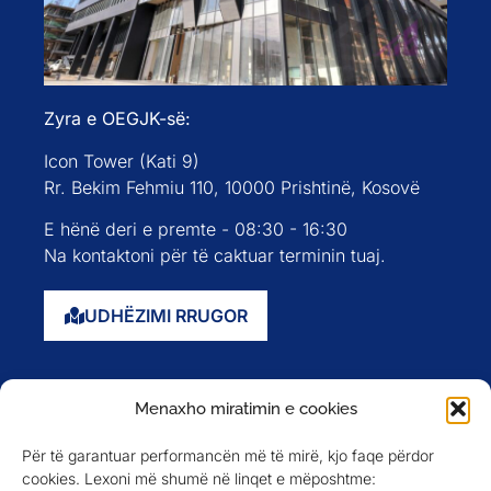
Zyra e OEGJK-së:
Icon Tower (Kati 9)
Rr. Bekim Fehmiu 110, 10000 Prishtinë, Kosovë
E hënë deri e premte - 08:30 - 16:30
Na kontaktoni për të caktuar terminin tuaj.
UDHËZIMI RRUGOR
Faqja kryesore
Menaxho miratimin e cookies
Rreth nesh
Për të garantuar performancën më të mirë, kjo faqe përdor
Evente
cookies. Lexoni më shumë në linqet e mëposhtme:
Anëtarët