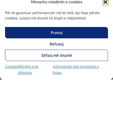
Menaxho miratimin e cookies
Delegacioni i lartë gjerman nga
Për të garantuar performancën më të mirë, kjo faqe përdor
Parlamenti Bavarez fillon vizitën në
cookies. Lexoni më shumë në linqet e mëposhtme:
Kosovë tek Oda Ekonomike Gjermano-
Kosovare dhe kompania anëtare
Celonis
Pranoj
LEXO MË SHUMË »
Refuzoj
26.06.2024
Shfaq më shumë
Cookies
Mbrojtja e të
Informacion mbi pronësinë e
dhënave
faqes
Bizneset kosovare takojnë partnerët
gjermanë në Mynih!
LEXO MË SHUMË »