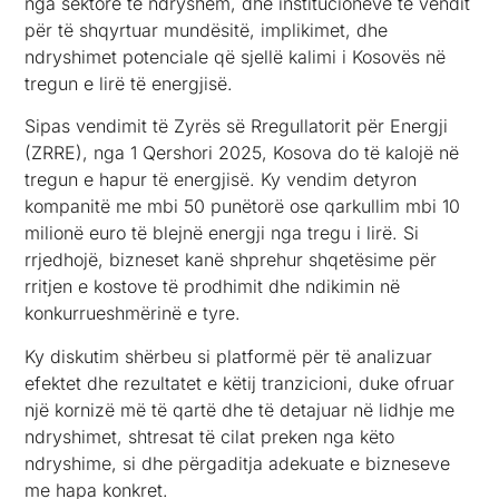
nga sektorë të ndryshëm, dhe institucioneve të vendit
për të shqyrtuar mundësitë, implikimet, dhe
ndryshimet potenciale që sjellë kalimi i Kosovës në
tregun e lirë të energjisë.
Sipas vendimit të Zyrës së Rregullatorit për Energji
(ZRRE), nga 1 Qershori 2025, Kosova do të kalojë në
tregun e hapur të energjisë. Ky vendim detyron
kompanitë me mbi 50 punëtorë ose qarkullim mbi 10
milionë euro të blejnë energji nga tregu i lirë. Si
rrjedhojë, bizneset kanë shprehur shqetësime për
rritjen e kostove të prodhimit dhe ndikimin në
konkurrueshmërinë e tyre.
Ky diskutim shërbeu si platformë për të analizuar
efektet dhe rezultatet e këtij tranzicioni, duke ofruar
një kornizë më të qartë dhe të detajuar në lidhje me
ndryshimet, shtresat të cilat preken nga këto
ndryshime, si dhe përgaditja adekuate e bizneseve
me hapa konkret.