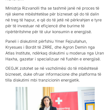
Ministrja Rizvanolli tha se tashmë janë në proces të
një skeme mbështetëse për bizneset që do të dalin
në treg të hapur, e që do të jetë në përkrahjen e tyre
për të investuar në efiçiencë dhe burime të
ripërtëritshme për të ulur konsumin e energjisë.
Paneli i diskutimit përfshiu Ymer Fejzullahun,
Kryesues i Bordit të ZRRE, dhe Agron Demin nga
Atlas Institute, ndërkaq diskutimi u moderua nga Uran
Haxha, gazetar i specializuar në fushën e energjisë.
OEGJK zotohet se në vazhdimësi do të mbështesë
bizneset, duke ofruar informacione dhe platforma të
tilla diskutimi mbi tranzicionin energjetik.