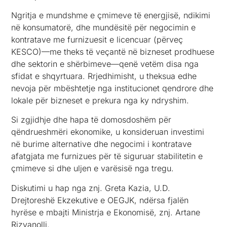
Ngritja e mundshme e çmimeve të energjisë, ndikimi
në konsumatorë, dhe mundësitë për negocimin e
kontratave me furnizuesit e licencuar (përveç
KESCO)—me theks të veçantë në bizneset prodhuese
dhe sektorin e shërbimeve—qenë vetëm disa nga
sfidat e shqyrtuara. Rrjedhimisht, u theksua edhe
nevoja për mbështetje nga institucionet qendrore dhe
lokale për bizneset e prekura nga ky ndryshim.
Si zgjidhje dhe hapa të domosdoshëm për
qëndrueshmëri ekonomike, u konsideruan investimi
në burime alternative dhe negocimi i kontratave
afatgjata me furnizues për të siguruar stabilitetin e
çmimeve si dhe uljen e varësisë nga tregu.
Diskutimi u hap nga znj. Greta Kazia, U.D.
Drejtoreshë Ekzekutive e OEGJK, ndërsa fjalën
hyrëse e mbajti Ministrja e Ekonomisë, znj. Artane
Rizvanolli.