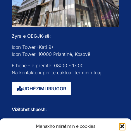
Zyra e OEGJK-së:
Icon Tower (Kati 9)
Icon Tower, 10000 Prishtinë, Kosovë
E hënë - e premte: 08:00 - 17:00
Na kontaktoni për të caktuar terminin tuaj.
UDHËZIMI RRUGOR
Vizitohet shpesh:
Faqja kryesore
Menaxho miratimin e cookies
Rreth nesh