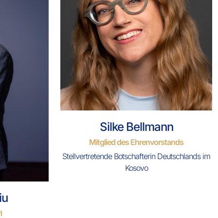
Silke Bellmann
Mitglied des Ehrenvorstands
Stellvertretende Botschafterin Deutschlands im
Kosovo
iu
i