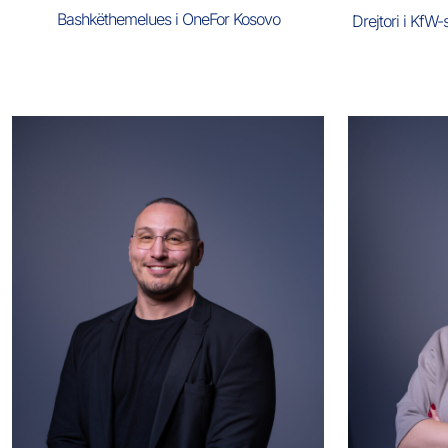
Bashkëthemelues i OneFor Kosovo
Drejtori i Kf