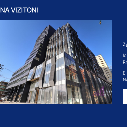
NA VIZITONI
Z
Ic
R
E
Na