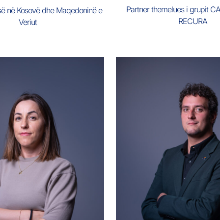
Partner themelues i grupit
W-së në Kosovë dhe Maqedoninë e
RECURA
Veriut