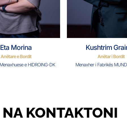
Eta Morina
Kushtrim Gra
Anëtare e Bordit
Anëtar i Bordit
ë Menaxhuese e HIDROING-DK
Menaxher i Fabrikës MUN
NA KONTAKTONI