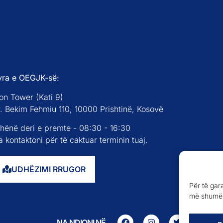
yra e OEGJK-së:
on Tower (Kati 9)
r. Bekim Fehmiu 110, 10000 Prishtinë, Kosovë
 hënë deri e premte - 08:30 - 16:30
 kontaktoni për të caktuar terminin tuaj.
UDHËZIMI RRUGOR
Për të gar
më shumë 
NA NDIQNI NË