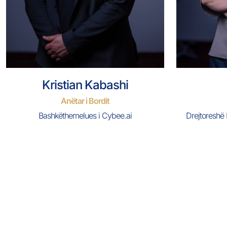
Kristian Kabashi
Anëtar i Bordit
Bashkëthemelues i Cybee.ai
Drejtoresh