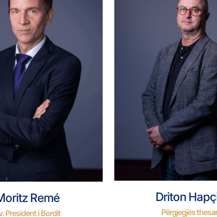
Driton Hapç
Moritz Remé
Përgjegjës thesar
. President i Bordit