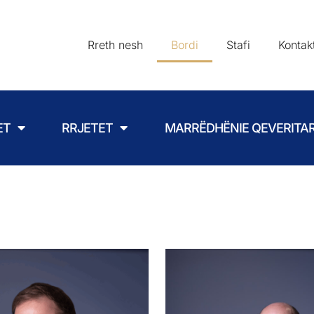
Rreth nesh
Bordi
Stafi
Kontak
ET
RRJETET
MARRËDHËNIE QEVERITA