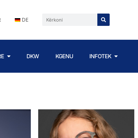
t
DE
RE
DKW
KGENU
INFOTEK