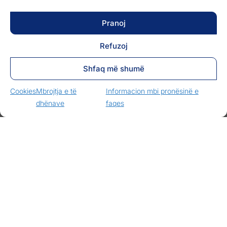
LEXO MË SHUMË »
Pranoj
27.10.2025
Refuzoj
Shfaq më shumë
Cookies
Mbrojtja e të
Informacion mbi pronësinë e
dhënave
faqes
Kosova ka nevojë për qeveri
funksionale, vonesat na kushtojnë
shtrenjtë
LEXO MË SHUMË »
27.10.2025