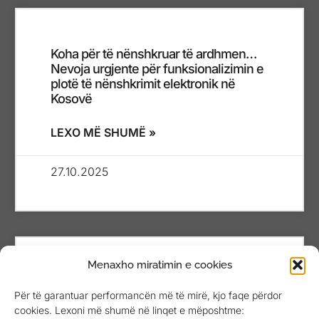
Koha për të nënshkruar të ardhmen…
Nevoja urgjente për funksionalizimin e
plotë të nënshkrimit elektronik në
Kosovë
LEXO MË SHUMË »
27.10.2025
Menaxho miratimin e cookies
Kriza e energjisë për bizneset: Një
Për të garantuar performancën më të mirë, kjo faqe përdor
fatkeqësi e prodhuar me dorën tonë
cookies. Lexoni më shumë në linqet e mëposhtme: