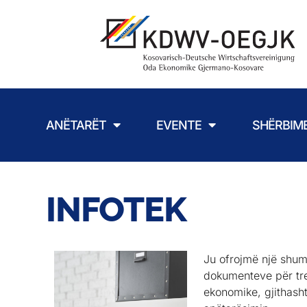
ANËTARËT
EVENTE
SHËRBIM
INFOTEK
Ju ofrojmë një shum
dokumenteve për tr
ekonomike, gjithash