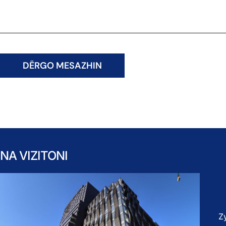
DËRGO MESAZHIN
NA VIZITONI
Z