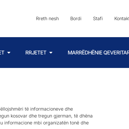
Rreth nesh
Bordi
Stafi
Kontak
ET
RRJETET
MARRËDHËNIE QEVERITA
ëllojshmëri të informacioneve dhe
egun kosovar dhe tregun gjerman, të dhëna
tu informacione mbi organizatën tonë dhe