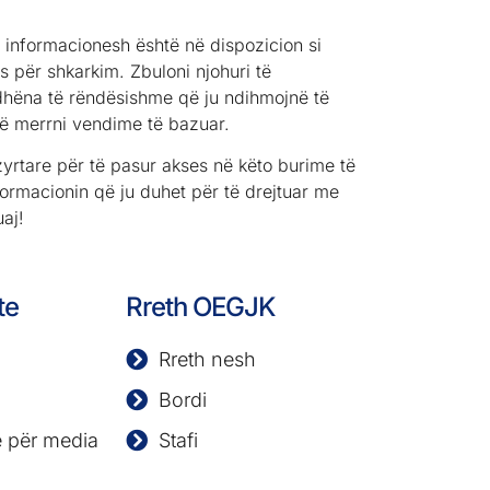
 informacionesh është në dispozicion si
 për shkarkim. Zbuloni njohuri të
dhëna të rëndësishme që ju ndihmojnë të
të merrni vendime të bazuar.
zyrtare për të pasur akses në këto burime të
formacionin që ju duhet për të drejtuar me
aj!
te
Rreth OEGJK
Rreth nesh
Bordi
 për media
Stafi