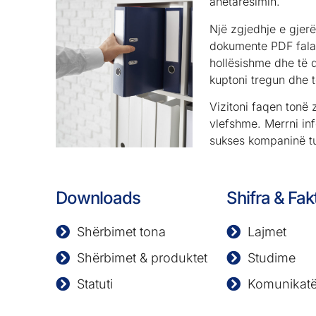
anëtarësimin.
Një zgjedhje e gjerë
dokumente PDF falas
hollësishme dhe të 
kuptoni tregun dhe 
Vizitoni faqen tonë 
vlefshme. Merrni in
sukses kompaninë tu
Downloads
Shifra & Fak
Shërbimet tona
Lajmet
Shërbimet & produktet
Studime
Statuti
Komunikatë