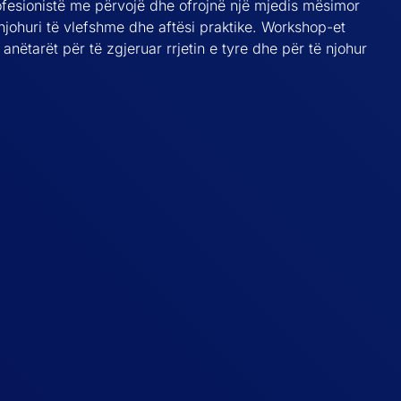
rofesionistë me përvojë dhe ofrojnë një mjedis mësimor
 njohuri të vlefshme dhe aftësi praktike. Workshop-et
anëtarët për të zgjeruar rrjetin e tyre dhe për të njohur