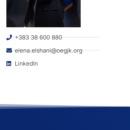
+383 38 600 880
elena.elshani@oegjk.org
LinkedIn