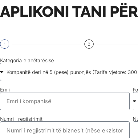
APLIKONI TANI PË
1
2
Kategoria e anëtarësisë
Emri
Fo
Numri i regjistrimit
Nu