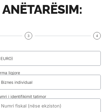
R ANËTARËSIM:
3
4
rma ligjore
mri i identifikimit tatimor