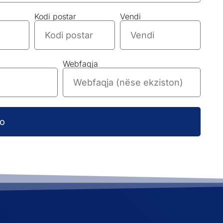
Kodi postar
Vendi
Webfaqja
o