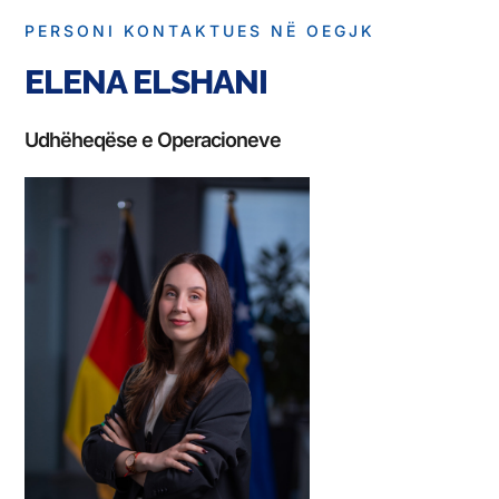
PERSONI KONTAKTUES NË OEGJK
ELENA ELSHANI
Udhëheqëse e Operacioneve