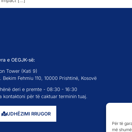
 Impact […]
yra e OEGJK-së:
on Tower (Kati 9)
r. Bekim Fehmiu 110, 10000 Prishtinë, Kosovë
 hënë deri e premte - 08:30 - 16:30
 kontaktoni për të caktuar terminin tuaj.
UDHËZIMI RRUGOR
Për të gar
më shumë 