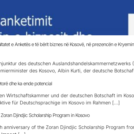
atet e Anketës e të bërit biznes në Kosovë, në prezencën e Kryemini
Konjunktur des deutschen Auslandshandelskammernetzwerks 
emierminister des Kosovo, Albin Kurti, der deutsche Botschaf
ëtorë dhe ka ende potencial
hen Wirtschaftskammer und der deutschen Botschaft im Kos
ektive für Deutschsprachige im Kosovo im Rahmen […]
Zoran Djindjic Scholarship Program in Kosovo
th anniversary of the Zoran Djindjic Scholarship Program fr