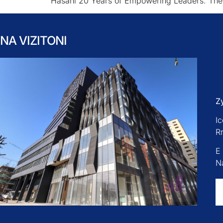
Hasani 20 Years of Empowering Leaders: The
NA VIZITONI
Z
Ic
R
E
Na