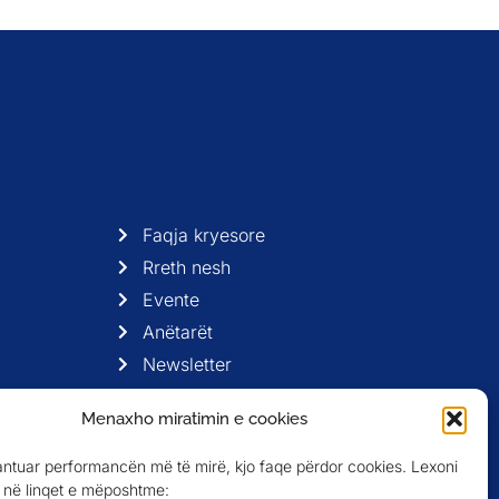
Faqja kryesore
Rreth nesh
Evente
Anëtarët
Newsletter
Menaxho miratimin e cookies
antuar performancën më të mirë, kjo faqe përdor cookies. Lexoni
në linqet e mëposhtme: