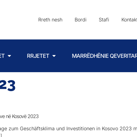
Rreth nesh
Bordi
Stafi
Kontak
ET
RRJETET
MARRËDHËNIE QEVERITA
23
meve në Kosovë 2023
ge zum Geschäftsklima und Investitionen in Kosovo 2023 mit
]