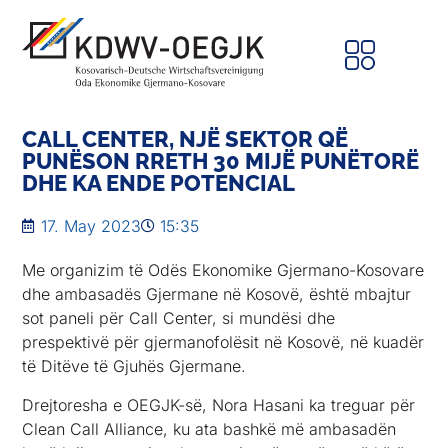
CALL CENTER, NJË SEKTOR QË
PUNËSON RRETH 30 MIJË PUNËTORË
DHE KA ENDE POTENCIAL
17. May 2023
15:35
Me organizim të Odës Ekonomike Gjermano-Kosovare
dhe ambasadës Gjermane në Kosovë, është mbajtur
sot paneli për Call Center, si mundësi dhe
prespektivë për gjermanofolësit në Kosovë, në kuadër
të Ditëve të Gjuhës Gjermane.
Drejtoresha e OEGJK-së, Nora Hasani ka treguar për
Clean Call Alliance, ku ata bashkë më ambasadën