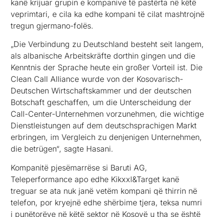
kanë krijuar grupin e kompanive të pastërta në këtë
veprimtari, e cila ka edhe kompani të cilat mashtrojnë
tregun gjermano-folës.
„Die Verbindung zu Deutschland besteht seit langem,
als albanische Arbeitskräfte dorthin gingen und die
Kenntnis der Sprache heute ein großer Vorteil ist. Die
Clean Call Alliance wurde von der Kosovarisch-
Deutschen Wirtschaftskammer und der deutschen
Botschaft geschaffen, um die Unterscheidung der
Call-Center-Unternehmen vorzunehmen, die wichtige
Dienstleistungen auf dem deutschsprachigen Markt
erbringen, im Vergleich zu denjenigen Unternehmen,
die betrügen“, sagte Hasani.
Kompanitë pjesëmarrëse si Baruti AG,
Teleperformance apo edhe Kikxxl&Target kanë
treguar se ata nuk janë vetëm kompani që thirrin në
telefon, por kryejnë edhe shërbime tjera, teksa numri
i punëtorëve në këtë sektor në Kosovë u tha se është