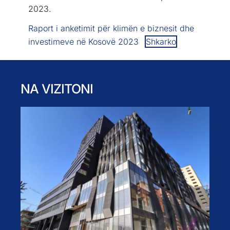
2023.
Raport i anketimit për klimën e biznesit dhe
investimeve në Kosovë 2023
Shkarko
NA VIZITONI