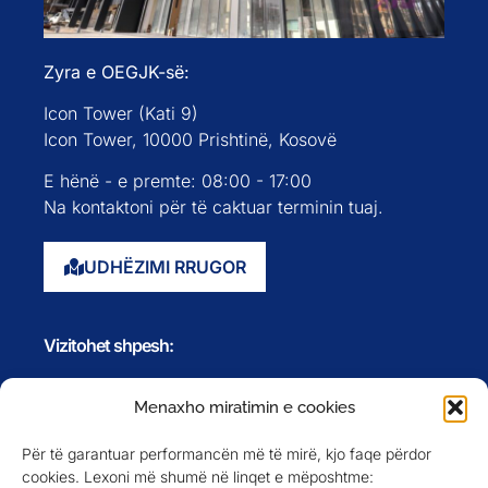
Zyra e OEGJK-së:
Icon Tower (Kati 9)
Icon Tower, 10000 Prishtinë, Kosovë
E hënë - e premte: 08:00 - 17:00
Na kontaktoni për të caktuar terminin tuaj.
UDHËZIMI RRUGOR
Vizitohet shpesh:
Faqja kryesore
Menaxho miratimin e cookies
Rreth nesh
Për të garantuar performancën më të mirë, kjo faqe përdor
Evente
cookies. Lexoni më shumë në linqet e mëposhtme: