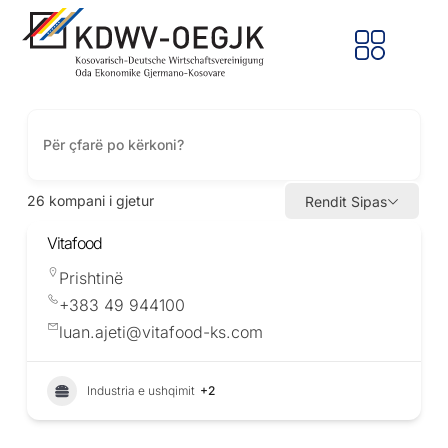
26
kompani i gjetur
Rendit Sipas
Vitafood
Prishtinë
+383 49 944100
luan.ajeti@vitafood-ks.com
Industria e ushqimit
+2