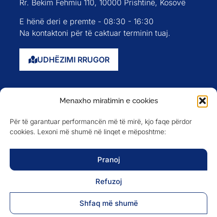
Rr. Bekim Fehmiu 110, 10000 Prishtinë, Kosovë
E hënë deri e premte - 08:30 - 16:30
Na kontaktoni për të caktuar terminin tuaj.
UDHËZIMI RRUGOR
Faqja kryesore
Menaxho miratimin e cookies
Rreth nesh
Për të garantuar performancën më të mirë, kjo faqe përdor
Evente
cookies. Lexoni më shumë në linqet e mëposhtme:
Anëtarët
Newsletter
Pranoj
Refuzoj
NA NDIQNI NË
Shfaq më shumë