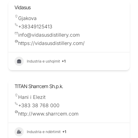
Vidasus
Gjakova
+38349125413
info@vidasusdistillery.com
https://vidasusdistillery.com/
Industria e ushqimit
+1
TITAN Sharrcem Sh.p.k.
Hani i Elezit
+383 38 768 000
http://www.sharrcem.com
Industria e ndërtimit
+1