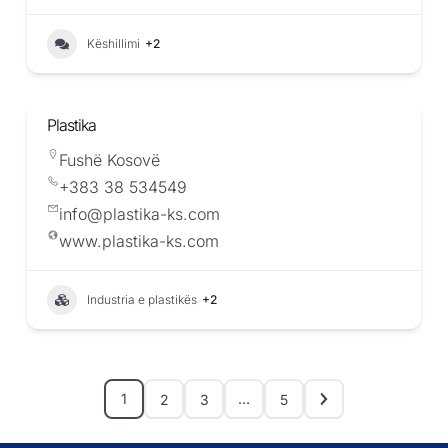
Këshillimi
+2
Plastika
Fushë Kosovë
+383 38 534549
info@plastika-ks.com
www.plastika-ks.com
Industria e plastikës
+2
1
…
2
3
5