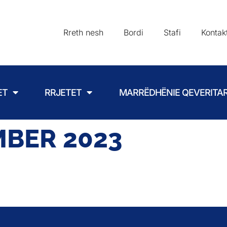
Rreth nesh
Bordi
Stafi
Kontak
ET
RRJETET
MARRËDHËNIE QEVERITA
BER 2023