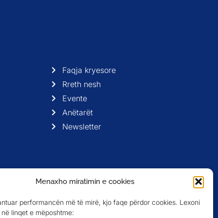
Faqja kryesore
Rreth nesh
Evente
Anëtarët
Newsletter
Menaxho miratimin e cookies
antuar performancën më të mirë, kjo faqe përdor cookies. Lexoni
në linqet e mëposhtme: