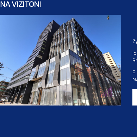
NA VIZITONI
Z
Ic
R
E
Na