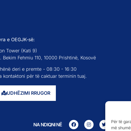
yra e OEGJK-së:
on Tower (Kati 9)
r. Bekim Fehmiu 110, 10000 Prishtinë, Kosovë
 hënë deri e premte - 08:30 - 16:30
 kontaktoni për të caktuar terminin tuaj.
UDHËZIMI RRUGOR
Për të gar
NA NDIQNI NË
më shumë 