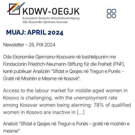
MUAJ:
APRIL 2024
Newsletter – 26. Prill 2024
Oda Ekonomike Gjermano-Kosovare në bashkëpunim me
Fondacionin Friedrich-Naumann-Stiftung für die Freiheit (FNF),
kanë publikuar Analizën "Sfidat e Qasjes në Tregun e Punës -
Gratë në Moshën e Mesme në Kosovë".
Access to the labour market for middle-aged women in
Kosovo is challenging, with the unemployment rate
among Kosovar women being alarming: 78% of qualified
women in Kosovo are inactive in […]
Analizë “Sfidat e Qasjes në Tregun e Punës – gratë në moshën e
mesme”