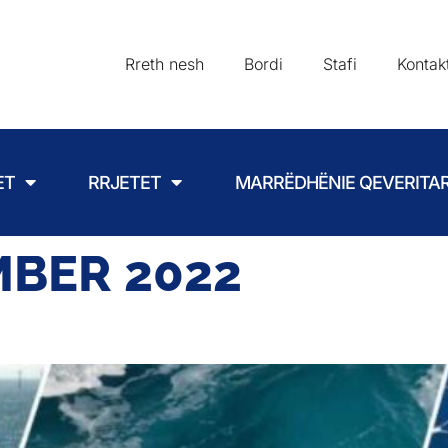
Rreth nesh
Bordi
Stafi
Kontak
ET
RRJETET
MARRËDHËNIE QEVERITA
BER 2022