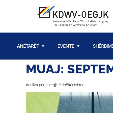
ANËTARËT
EVENTE
SHËRBIM
MUAJ:
SEPTEM
Analiza për energji të ripërtëritshme