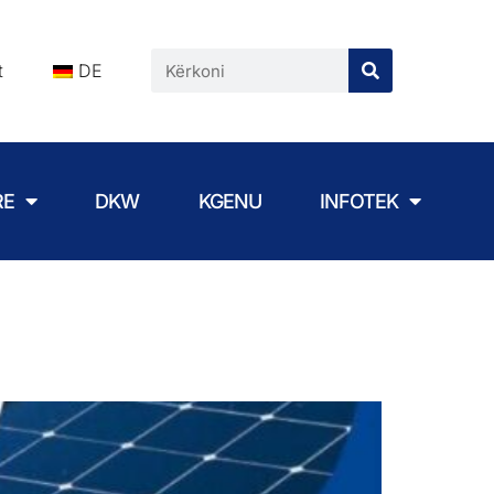
t
DE
RE
DKW
KGENU
INFOTEK