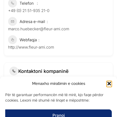
Telefon
+49 (0) 21 51-935 21-0
Adresa e-mail
marco.huebecker@fleur-ami.com
Webfaqja
http://www.fleur-ami.com
Kontaktoni kompaninë
Menaxho miratimin e cookies
Për të garantuar performancën më të mirë, kjo faqe përdor
cookies. Lexoni më shumë në linqet e mëposhtme:
Pranoj