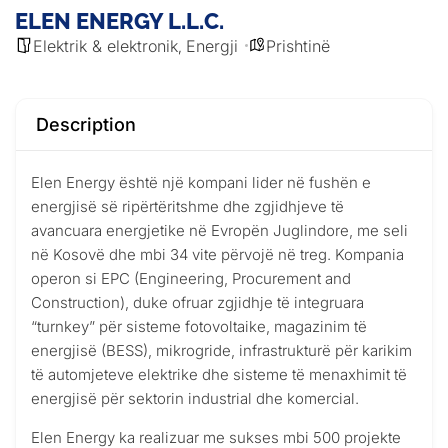
ELEN ENERGY L.L.C.
Elektrik & elektronik
Energji
Prishtinë
,
Description
Elen Energy është një kompani lider në fushën e
energjisë së ripërtëritshme dhe zgjidhjeve të
avancuara energjetike në Evropën Juglindore, me seli
në Kosovë dhe mbi 34 vite përvojë në treg. Kompania
operon si EPC (Engineering, Procurement and
Construction), duke ofruar zgjidhje të integruara
“turnkey” për sisteme fotovoltaike, magazinim të
energjisë (BESS), mikrogride, infrastrukturë për karikim
të automjeteve elektrike dhe sisteme të menaxhimit të
energjisë për sektorin industrial dhe komercial.
Elen Energy ka realizuar me sukses mbi 500 projekte