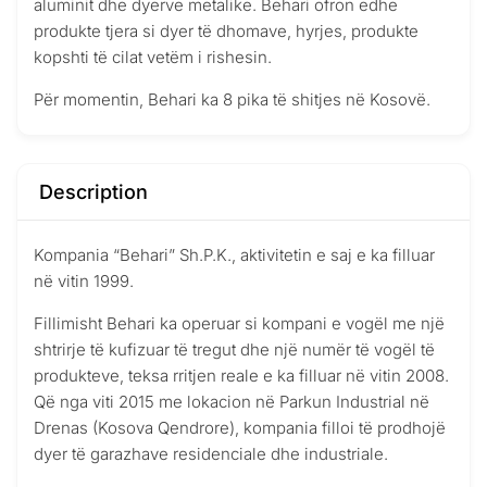
aluminit dhe dyerve metalike. Behari ofron edhe
produkte tjera si dyer të dhomave, hyrjes, produkte
kopshti të cilat vetëm i rishesin.
Për momentin, Behari ka 8 pika të shitjes në Kosovë.
Description
Kompania “Behari” Sh.P.K., aktivitetin e saj e ka filluar
në vitin 1999.
Fillimisht Behari ka operuar si kompani e vogël me një
shtrirje të kufizuar të tregut dhe një numër të vogël të
produkteve, teksa rritjen reale e ka filluar në vitin 2008.
Që nga viti 2015 me lokacion në Parkun Industrial në
Drenas (Kosova Qendrore), kompania filloi të prodhojë
dyer të garazhave residenciale dhe industriale.