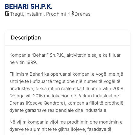
BEHARI SH.P.K.
Tregti
Instalimi
Prodhimi
Drenas
,
,
Description
Kompania “Behari” Sh.P.K., aktivitetin e saj e ka filluar
në vitin 1999.
Fillimisht Behari ka operuar si kompani e vogël me një
shtrirje të kufizuar të tregut dhe një numër të vogël të
produkteve, teksa rritjen reale e ka filluar në vitin 2008.
Që nga viti 2015 me lokacion në Parkun Industrial në
Drenas (Kosova Qendrore), kompania filloi të prodhojë
dyer të garazhave residenciale dhe industriale.
Në vijim kompania vijoi me prodhimin dhe montimin e
dyerve të aluminit të të gjitha llojeve, fasadave të