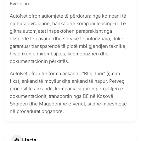
Evropian.
AutoNet ofron automjete të përdorura nga kompani të
njohura evropiane, banka dhe kompani leasing-u. Të
gjitha automjetet inspektohen paraprakisht nga
ekspertë të pavarur dhe servise të autorizuara, duke
garantuar transparencë të plotë mbi gjendjen teknike,
historikun e mirëmbajtjes, kilometrazhën dhe
dokumentacionin përkatës.
AutoNet ofron tre forma ankandi: “Blej Tani” (çmim
fiks), ankand të mbyllur dhe ankand të hapur. Përveç
procesit të ankandit, kompania siguron përgatitjen e
dokumentacionit, transportin nga BE në Kosovë,
Shqipëri dhe Maqedoninë e Veriut, si dhe mbështetje
në procedurat doganore.
Harta