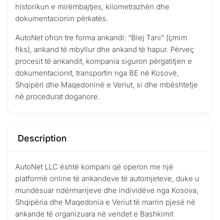
historikun e mirëmbajtjes, kilometrazhën dhe
dokumentacionin përkatës.
AutoNet ofron tre forma ankandi: “Blej Tani” (çmim
fiks), ankand të mbyllur dhe ankand të hapur. Përveç
procesit të ankandit, kompania siguron përgatitjen e
dokumentacionit, transportin nga BE në Kosovë,
Shqipëri dhe Maqedoninë e Veriut, si dhe mbështetje
në procedurat doganore.
Description
AutoNet LLC është kompani që operon me një
platformë online të ankandeve të automjeteve, duke u
mundësuar ndërmarrjeve dhe individëve nga Kosova,
Shqipëria dhe Maqedonia e Veriut të marrin pjesë në
ankande të organizuara në vendet e Bashkimit