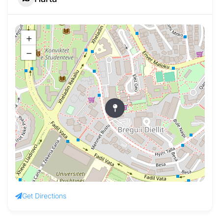
+
−
Get Directions