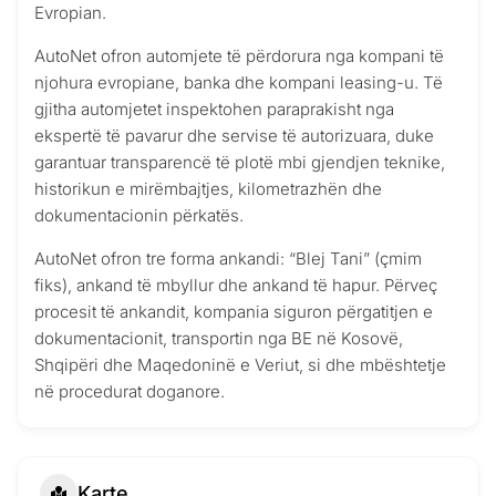
Evropian.
AutoNet ofron automjete të përdorura nga kompani të
njohura evropiane, banka dhe kompani leasing-u. Të
gjitha automjetet inspektohen paraprakisht nga
ekspertë të pavarur dhe servise të autorizuara, duke
garantuar transparencë të plotë mbi gjendjen teknike,
historikun e mirëmbajtjes, kilometrazhën dhe
dokumentacionin përkatës.
AutoNet ofron tre forma ankandi: “Blej Tani” (çmim
fiks), ankand të mbyllur dhe ankand të hapur. Përveç
procesit të ankandit, kompania siguron përgatitjen e
dokumentacionit, transportin nga BE në Kosovë,
Shqipëri dhe Maqedoninë e Veriut, si dhe mbështetje
në procedurat doganore.
Karte