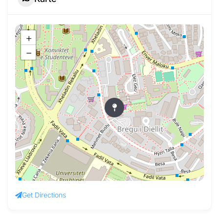
+
−
Get Directions