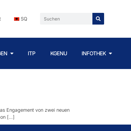
t
SQ
GEN
ITP
KGENU
INFOTHEK
 das Engagement von zwei neuen
ion […]