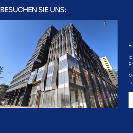
BESUCHEN SIE UNS:
B
I
R
M
T