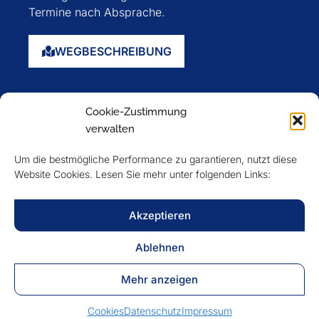
Termine nach Absprache.
WEGBESCHREIBUNG
Startseite
Cookie-Zustimmung
Über uns
verwalten
Events
Um die bestmögliche Performance zu garantieren, nutzt diese
Mitglieder
Website Cookies. Lesen Sie mehr unter folgenden Links:
Newsletter
Akzeptieren
VERFOLGEN SIE UNS
Ablehnen
Mehr anzeigen
Cookies
Datenschutz
Impressum
DATENSCHUTZ
IMPRESSUM