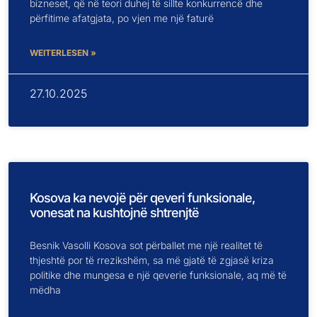
bizneset, që në teori duhej të sillte konkurrencë dhe
përfitime afatgjata, po vjen me një faturë
WEITERLESEN »
27.10.2025
Kosova ka nevojë për qeveri funksionale,
vonesat na kushtojnë shtrenjtë
Besnik Vasolli Kosova sot përballet me një realitet të
thjeshtë por të rrezikshëm, sa më gjatë të zgjasë kriza
politike dhe mungesa e një qeverie funksionale, aq më të
mëdha