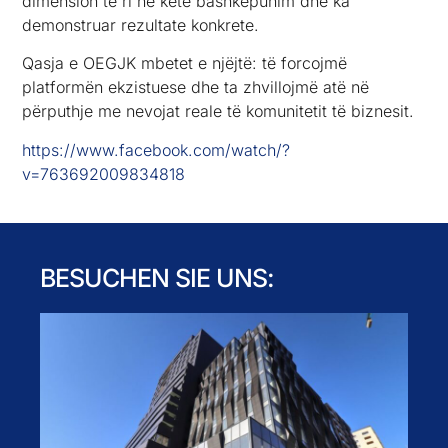
dimension të ri në këtë bashkëpunim dhe ka
demonstruar rezultate konkrete.
Qasja e OEGJK mbetet e njëjtë: të forcojmë
platformën ekzistuese dhe ta zhvillojmë atë në
përputhje me nevojat reale të komunitetit të biznesit.
https://www.facebook.com/watch/?
v=763692009834818
BESUCHEN SIE UNS: