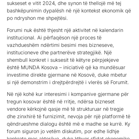
sukseset e vitit 2024, dhe synon të thellojë më tej
bashkëpunimin dypalësh në një kontekst ekonomik që
po ndryshon me shpejtësi.
Forumi nuk është thjesht një aktivitet në kalendarin
institucional. Ai përfaqëson një proces të
vazhdueshëm ndërtimi besimi mes bizneseve,
institucioneve dhe partnerëve strategjikë. Një
shembull konkret i suksesit të këtyre përpjekjeve
është MUNDA Kosova – iniciativë që ka mundësuar
investime direkte gjermane në Kosovë, duke mbetur
si një demonstrim i drejtpërdrejtë i vlerës së Forumit.
Në një kohë kur interesimi i kompanive gjermane për
tregun kosovar është në rritje, ndërsa bizneset
vendore kërkojnë qasje më të strukturuar në tregje
dhe zinxhirë të furnizimit, nevoja për një platformë të
qëndrueshme dialogu është më e madhe se kurrë. Ky
forum siguron jo vetëm diskutim, por edhe lidhje
konkrete mes akterëve, duke kthyer sfidat ekonomike