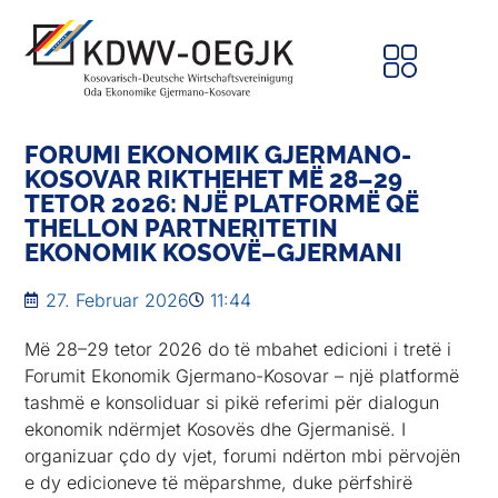
FORUMI EKONOMIK GJERMANO-
KOSOVAR RIKTHEHET MË 28–29
TETOR 2026: NJË PLATFORMË QË
THELLON PARTNERITETIN
EKONOMIK KOSOVË–GJERMANI
27. Februar 2026
11:44
Më 28–29 tetor 2026 do të mbahet edicioni i tretë i
Forumit Ekonomik Gjermano-Kosovar – një platformë
tashmë e konsoliduar si pikë referimi për dialogun
ekonomik ndërmjet Kosovës dhe Gjermanisë. I
organizuar çdo dy vjet, forumi ndërton mbi përvojën
e dy edicioneve të mëparshme, duke përfshirë