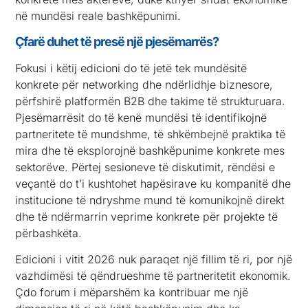
në mundësi reale bashkëpunimi.
Çfarë duhet të presë një pjesëmarrës?
Fokusi i këtij edicioni do të jetë tek mundësitë
konkrete për networking dhe ndërlidhje biznesore,
përfshirë platformën B2B dhe takime të strukturuara.
Pjesëmarrësit do të kenë mundësi të identifikojnë
partneritete të mundshme, të shkëmbejnë praktika të
mira dhe të eksplorojnë bashkëpunime konkrete mes
sektorëve. Përtej sesioneve të diskutimit, rëndësi e
veçantë do t’i kushtohet hapësirave ku kompanitë dhe
institucione të ndryshme mund të komunikojnë direkt
dhe të ndërmarrin veprime konkrete për projekte të
përbashkëta.
Edicioni i vitit 2026 nuk paraqet një fillim të ri, por një
vazhdimësi të qëndrueshme të partneritetit ekonomik.
Çdo forum i mëparshëm ka kontribuar me një