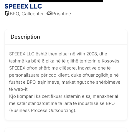
SPEEEX LLC
BPO
Callcenter
Prishtinë
,
Description
SPEEEX LLC është themeluar në vitin 2008, dhe
tashmë ka bërë 6 pika në të gjithë territorin e Kosovës.
SPEEEX ofron shërbime cilësore, inovative dhe të
personalizuara për cdo klient, duke ofruar zgjidhje në
fushat e BPO, trajnimeve, marketingut dhe shërbimeve
të web-it.
Kjo kompani ka certifikuar sistemin e saj menaxherial
me katër standardet më të larta të industrisë së BPO
(Business Process Outsourcing).