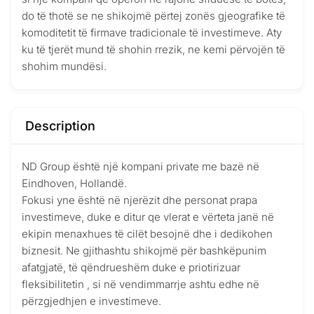
do të thotë se ne shikojmë përtej zonës gjeografike të
komoditetit të firmave tradicionale të investimeve. Aty
ku të tjerët mund të shohin rrezik, ne kemi përvojën të
shohim mundësi.
Description
ND Group është një kompani private me bazë në
Eindhoven, Hollandë.
Fokusi yne është në njerëzit dhe personat prapa
investimeve, duke e ditur qe vlerat e vërteta janë në
ekipin menaxhues të cilët besojnë dhe i dedikohen
biznesit. Ne gjithashtu shikojmë për bashkëpunim
afatgjatë, të qëndrueshëm duke e priotirizuar
fleksibilitetin , si në vendimmarrje ashtu edhe në
përzgjedhjen e investimeve.