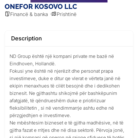
ONEFOR KOSOVO LLC
Financë & banka
Prishtinë
Description
ND Group është një kompani private me bazë në
Eindhoven, Hollandë.
Fokusi yne është në njerëzit dhe personat prapa
investimeve, duke e ditur qe vlerat e vërteta janë në
ekipin menaxhues të cilët besojnë dhe i dedikohen
biznesit. Ne gjithashtu shikojmë për bashkëpunim
afatgjatë, të qëndrueshëm duke e priotirizuar
fleksibilitetin , si në vendimmarrje ashtu edhe në
përzgjedhjen e investimeve.
Ne mbështesim bizneset e të gjitha madhësive, në të
gjitha fazat e rritjes dhe në disa sektorë. Përvoja jonë,
si një kompani që operon në rajone sfiduese të botës,