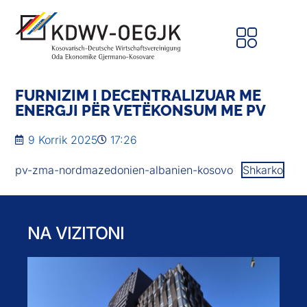
FURNIZIM I DECENTRALIZUAR ME
ENERGJI PËR VETËKONSUM ME PV
9 Korrik 2025
17:26
pv-zma-nordmazedonien-albanien-kosovo
Shkarko
NA VIZITONI