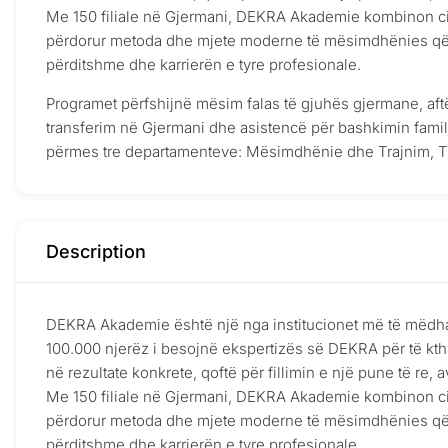
Me 150 filiale në Gjermani, DEKRA Akademie kombinon cilës
përdorur metoda dhe mjete moderne të mësimdhënies që a
përditshme dhe karrierën e tyre profesionale.
Programet përfshijnë mësim falas të gjuhës gjermane, aft
transferim në Gjermani dhe asistencë për bashkimin fami
përmes tre departamenteve: Mësimdhënie dhe Trajnim, T
Description
DEKRA Akademie është një nga institucionet më të mëdha p
100.000 njerëz i besojnë ekspertizës së DEKRA për të kthye
në rezultate konkrete, qoftë për fillimin e një pune të re, 
Me 150 filiale në Gjermani, DEKRA Akademie kombinon cilës
përdorur metoda dhe mjete moderne të mësimdhënies që a
përditshme dhe karrierën e tyre profesionale.