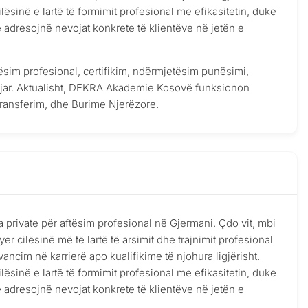
inë e lartë të formimit profesional me efikasitetin, duke
dresojnë nevojat konkrete të klientëve në jetën e
ësim profesional, certifikim, ndërmjetësim punësimi,
ljar. Aktualisht, DEKRA Akademie Kosovë funksionon
ransferim, dhe Burime Njerëzore.
rivate për aftësim profesional në Gjermani. Çdo vit, mbi
r cilësinë më të lartë të arsimit dhe trajnimit profesional
avancim në karrierë apo kualifikime të njohura ligjërisht.
inë e lartë të formimit profesional me efikasitetin, duke
dresojnë nevojat konkrete të klientëve në jetën e