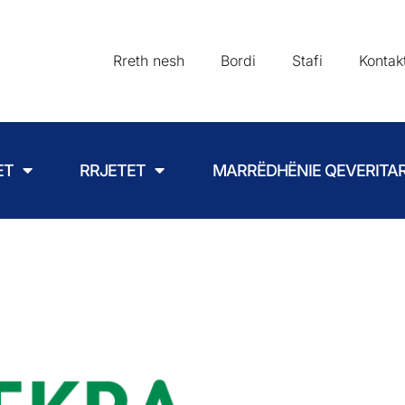
Rreth nesh
Bordi
Stafi
Kontak
ET
RRJETET
MARRËDHËNIE QEVERITA