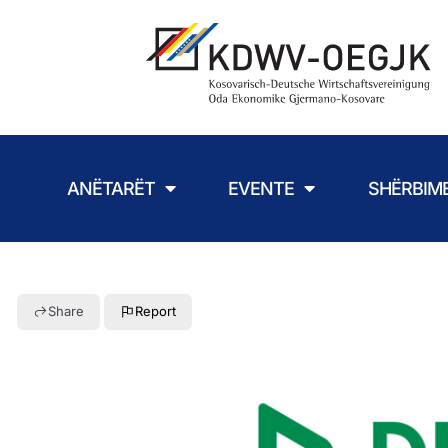
ANËTARËT
EVENTE
SHËRBIM
Share
Report