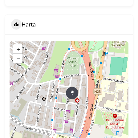
Harta
+
−