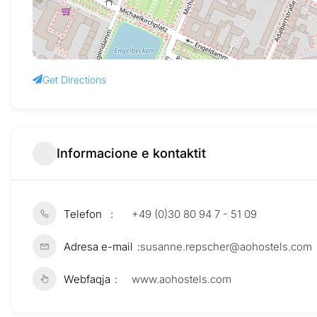
Get Directions
Informacione e kontaktit
Telefon
+49 (0)30 80 94 7 - 51 09
Adresa e-mail
susanne.repscher@aohostels.com
Webfaqja
www.aohostels.com