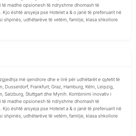
larmi të madhe opsionesh të ndryshme dhomash të
Kjo është arsyeja pse Hotelet a & o janë të preferuarit në
i shpinës, udhëtarëve të vetëm, familje, klasa shkollore
zgjedhja më qendrore dhe e lirë për udhëtarët e qytetit të
 Dusseldorf, Frankfurt, Graz, Hamburg, Këln, Leipzig,
 Salzburg, Stuttgart dhe Mynih. Kombinimi inovativ i
larmi të madhe opsionesh të ndryshme dhomash të
Kjo është arsyeja pse Hotelet a & o janë të preferuarit në
i shpinës, udhëtarëve të vetëm, familje, klasa shkollore