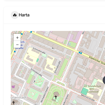
Harta
+
−