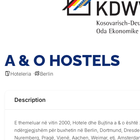
A & O HOSTELS
Hoteleria
Berlin
Description
E themeluar në vitin 2000, Hotele dhe Bujtina a & o është 
ndërgjegjshëm për buxhetin në Berlin, Dortmund, Dresden,
Nuremberg, Pragë, Vjenë, Aachen, Weimar, etj. Amsterdam,