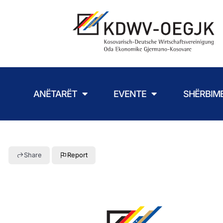
ANËTARËT
EVENTE
SHËRBIM
Share
Report