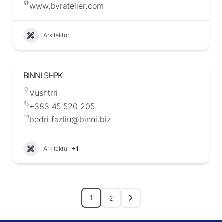
www.bvratelier.com
Arkitektur
BINNI SHPK
Vushtrri
+383 45 520 205
bedri.fazliu@binni.biz
Arkitektur
+1
1
2