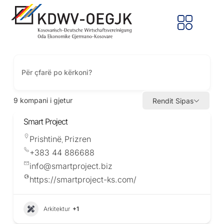
9
kompani i gjetur
Rendit Sipas
Smart Project
Prishtinë
Prizren
,
+383 44 886688
info@smartproject.biz
https://smartproject-ks.com/
Arkitektur
+1