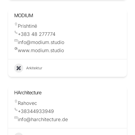
MODIUM
Prishtinë
+383 48 277774
info@modium.studio
www.modium.studio
Arkitektur
HArchitecture
Rahovec
+38344933949
info@harchitecture.de