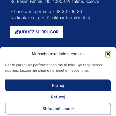
Rr. Bekim Fehmiu 110, 10000 Prishtinë, Kosovë
E hënë deri e premte - 08:30 - 16:30
Na kontaktoni për të caktuar terminin tuaj.
UDHËZIMI RRUGOR
Faqja kryesore
Menaxho miratimin e cookies
Rreth nesh
Për të garantuar performancën më të mirë, kjo faqe përdor
Evente
cookies. Lexoni më shumë në linqet e mëposhtme:
Anëtarët
Newsletter
Pranoj
Refuzoj
NA NDIQNI NË
Shfaq më shumë