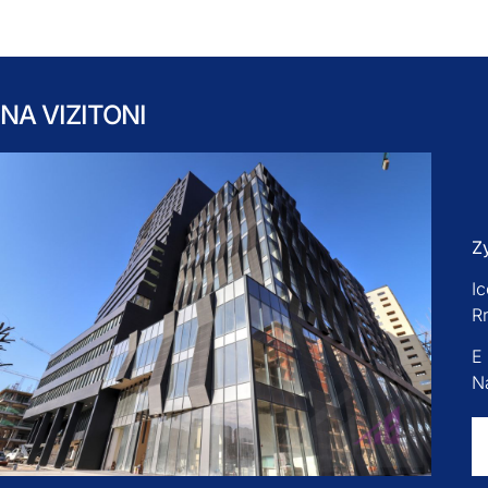
NA VIZITONI
Z
Ic
R
E
Na