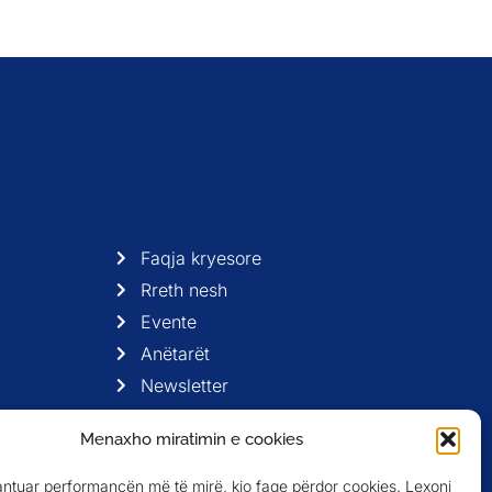
Faqja kryesore
Rreth nesh
Evente
Anëtarët
Newsletter
Menaxho miratimin e cookies
antuar performancën më të mirë, kjo faqe përdor cookies. Lexoni