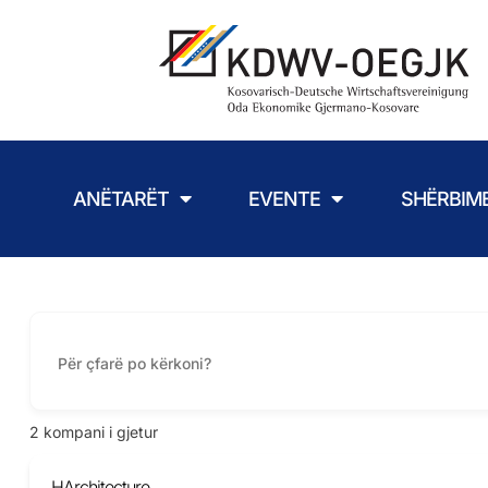
ANËTARËT
EVENTE
SHËRBIM
2
kompani i gjetur
HArchitecture