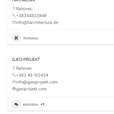
Rahovec
+38344933949
info@harchitecture.de
Arkitektur
GJEO-PROJEKT
Rahovec
+383 49 102434
info@gjeoprojekt.com
gjeoprojekt.com
+1
Këshillimi