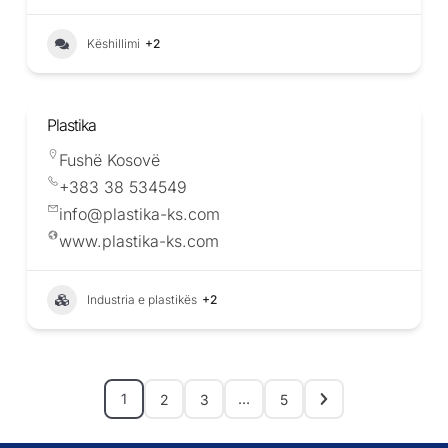
Këshillimi
+2
Plastika
Fushë Kosovë
+383 38 534549
info@plastika-ks.com
www.plastika-ks.com
Industria e plastikës
+2
1
…
2
3
5