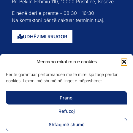
Rr. Bekim Fehmiu 110, 10000 Prishtinë, Kosovë
E hënë deri e premte - 08:30 - 16:30
Na kontaktoni për të caktuar terminin tuaj.
UDHËZIMI RRUGOR
Faqja kryesore
Menaxho miratimin e cookies
Rreth nesh
Për të garantuar performancën më të mirë, kjo faqe përdor
Evente
cookies. Lexoni më shumë në linqet e mëposhtme:
Anëtarët
Newsletter
Pranoj
Refuzoj
NA NDIQNI NË
Shfaq më shumë