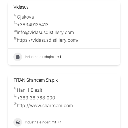
Vidasus
Gjakova
+38349125413
info@vidasusdistillery.com
https://vidasusdistillery.com/
Industria e ushqimit
+1
TITAN Sharrcem Sh.p.k.
Hani i Elezit
+383 38 768 000
http://www.sharrcem.com
Industria e ndërtimit
+1