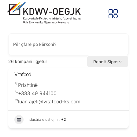
26
kompani i gjetur
Rendit Sipas
Vitafood
Prishtinë
+383 49 944100
luan.ajeti@vitafood-ks.com
Industria e ushqimit
+2