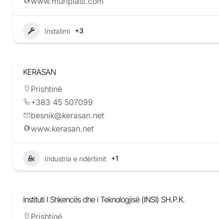
www.muriplast.com
+3
Instalimi
KERASAN
Prishtinë
+383 45 507099
besnik@kerasan.net
www.kerasan.net
+1
Industria e ndërtimit
Instituti I Shkencës dhe i Teknologjisë (INSI) SH.P.K.
Prishtinë