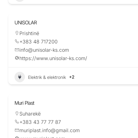
UNISOLAR
Prishtinë
+383 48 717200
info@unisolar-ks.com
https://www.unisolar-ks.com/
+2
Elektrik & elektronik
Muri Plast
Suharekë
+383 43 77 77 87
muriplast.info@gmail.com