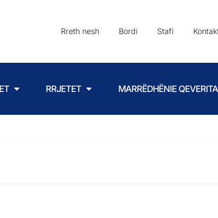
Rreth nesh
Bordi
Stafi
Kontak
ET
RRJETET
MARRËDHËNIE QEVERIT