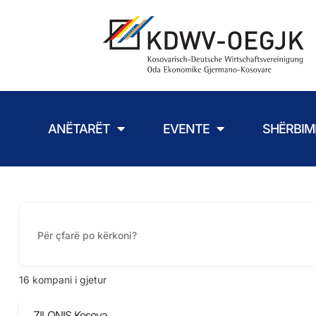
ANËTARËT
EVENTE
SHËRBIM
16
kompani i gjetur
ZILONIS Kosova