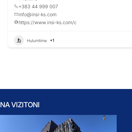
+383 44 999 007
info@insi-ks.com
https://www.insi-ks.com/c
+1
Hulumtime
NA VIZITONI