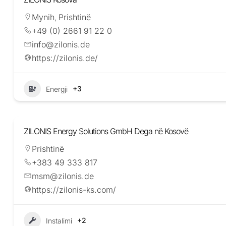
Mynih
Prishtinë
,
+49 (0) 2661 91 22 0
info@zilonis.de
https://zilonis.de/
+3
Energji
ZILONIS Energy Solutions GmbH Dega në Kosovë
Prishtinë
+383 49 333 817
msm@zilonis.de
https://zilonis-ks.com/
+2
Instalimi