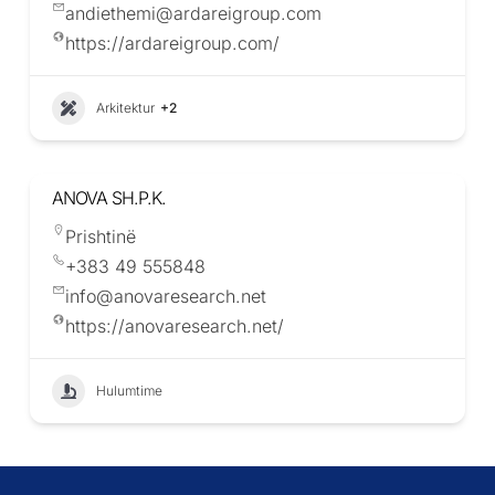
andiethemi@ardareigroup.com
https://ardareigroup.com/
Arkitektur
+2
ANOVA SH.P.K.
Prishtinë
+383 49 555848
info@anovaresearch.net
https://anovaresearch.net/
Hulumtime