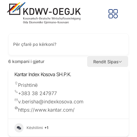
6
kompani i gjetur
Rendit Sipas
Kantar Index Kosova SH.P.K.
Prishtinë
+383 38 247977
v.berisha@indexkosova.com
https://www.kantar.com/
Këshillimi
+1