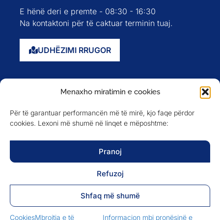
E hënë deri e premte - 08:30 - 16:30
Na kontaktoni për të caktuar terminin tuaj.
UDHËZIMI RRUGOR
Faqja kryesore
Menaxho miratimin e cookies
Rreth nesh
Për të garantuar performancën më të mirë, kjo faqe përdor
Evente
cookies. Lexoni më shumë në linqet e mëposhtme:
Anëtarët
Newsletter
Pranoj
Refuzoj
NA NDIQNI NË
Shfaq më shumë
Cookies
Mbrojtja e të
Informacion mbi pronësinë e