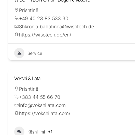
Prishtinë
+49 40 23 83 533 30
Shkronja.babatinca@wisotech.de
https://wisotech.de/en/
Service
Vokshi & Lata
Prishtinë
+383 44 55 66 70
info@vokshilata.com
https://vokshilata.com/
+1
Këshillimi