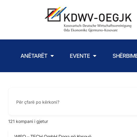
ANËTARËT
EVENTE
SHËRBIM
121
kompani i gjetur
WISO – TECH GmbH Dega në Kosovë