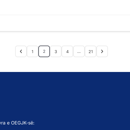
2
…
1
3
4
21
yra e OEGJK-së: