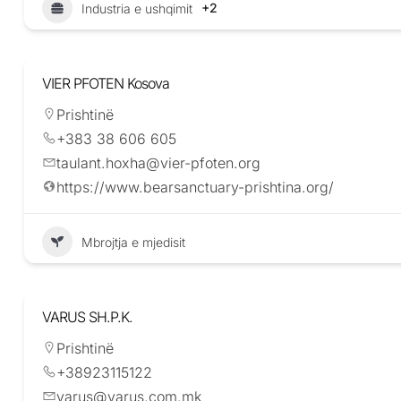
+2
Industria e ushqimit
VIER PFOTEN Kosova
Prishtinë
+383 38 606 605
taulant.hoxha@vier-pfoten.org
https://www.bearsanctuary-prishtina.org/
Mbrojtja e mjedisit
VARUS SH.P.K.
Prishtinë
+38923115122
varus@varus.com.mk