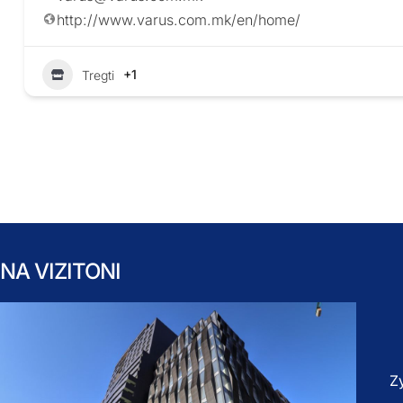
http://www.varus.com.mk/en/home/
+1
Tregti
NA VIZITONI
Z