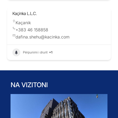
Kaçinka L.L.C.
Kaçanik
+383 46 158858
dafina.shehu@kacinka.com
Përpunimi i drurit
+1
NA VIZITONI