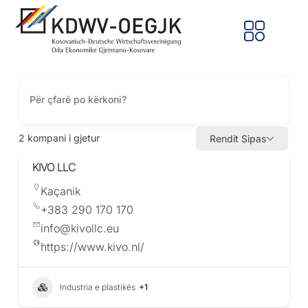
2
kompani i gjetur
Rendit Sipas
KIVO LLC
Kaçanik
+383 290 170 170
info@kivollc.eu
https://www.kivo.nl/
Industria e plastikës
+1