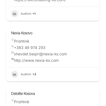
Auditimi
+1
Nexia Kosovo
Prishtinë
+383 49 974 293
xhevdet.beqiri@nexia-ks.com
http://www.nexia-ks.com
Auditimi
+3
Deloitte Kosova
Prishtinë