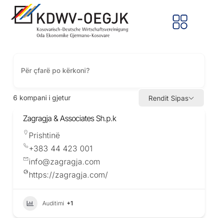
6
kompani i gjetur
Rendit Sipas
Zagragja & Associates Sh.p.k
Prishtinë
+383 44 423 001
info@zagragja.com
https://zagragja.com/
Auditimi
+1