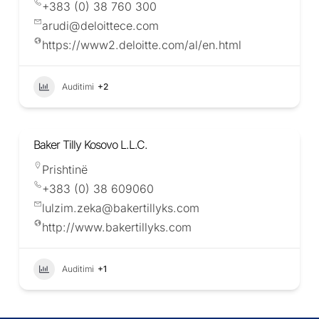
+383 (0) 38 760 300
arudi@deloittece.com
https://www2.deloitte.com/al/en.html
Auditimi
+2
Baker Tilly Kosovo L.L.C.
Prishtinë
+383 (0) 38 609060
lulzim.zeka@bakertillyks.com
http://www.bakertillyks.com
Auditimi
+1