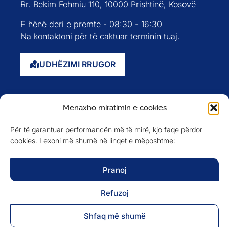
Rr. Bekim Fehmiu 110, 10000 Prishtinë, Kosovë
E hënë deri e premte - 08:30 - 16:30
Na kontaktoni për të caktuar terminin tuaj.
UDHËZIMI RRUGOR
Faqja kryesore
Menaxho miratimin e cookies
Rreth nesh
Për të garantuar performancën më të mirë, kjo faqe përdor
Evente
cookies. Lexoni më shumë në linqet e mëposhtme:
Anëtarët
Newsletter
Pranoj
Refuzoj
NA NDIQNI NË
Shfaq më shumë