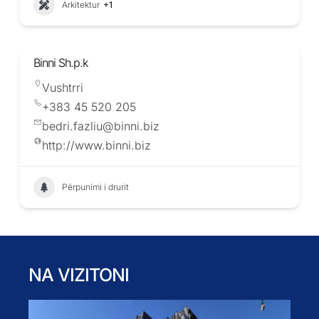
Arkitektur
+1
Binni Sh.p.k
Vushtrri
+383 45 520 205
bedri.fazliu@binni.biz
http://www.binni.biz
Përpunimi i drurit
NA VIZITONI