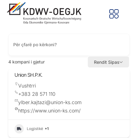
4
kompani i gjetur
Rendit Sipas
Union SH.P.K.
Vushtrri
+383 28 571 110
ylber.kajtazi@union-ks.com
https://www.union-ks.com/
Logjistikë
+1