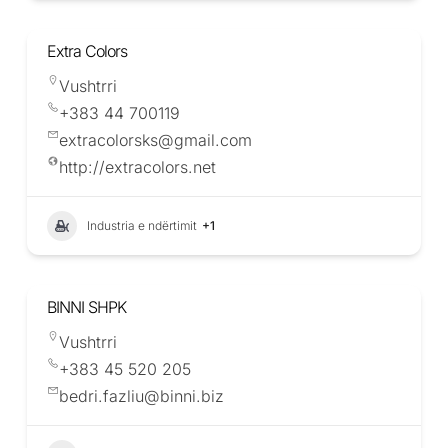
Extra Colors
Vushtrri
+383 44 700119
extracolorsks@gmail.com
http://extracolors.net
Industria e ndërtimit
+1
BINNI SHPK
Vushtrri
+383 45 520 205
bedri.fazliu@binni.biz