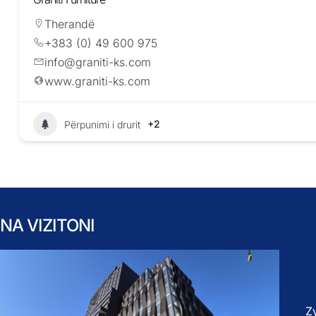
Therandë
+383 (0) 49 600 975
info@graniti-ks.com
www.graniti-ks.com
+2
Përpunimi i drurit
NA VIZITONI
Z