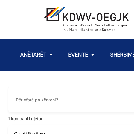
ANËTARËT
EVENTE
SHËRBIM
1
kompani i gjetur
Graniti Furniture