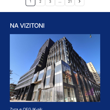
1
…
2
3
21
NA VIZITONI
Zyra e OEGJK-së: