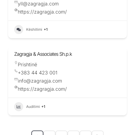
yll@zagragja.com
https://zagragja.com/
Këshillimi
+1
Zagragja & Associates Sh.p.k
Prishtinë
+383 44 423 001
info@zagragja.com
https://zagragja.com/
Auditimi
+1