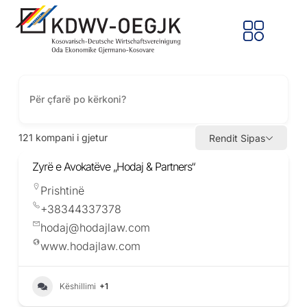
121
kompani i gjetur
Rendit Sipas
Zyrë e Avokatëve „Hodaj & Partners“
Prishtinë
+38344337378
hodaj@hodajlaw.com
www.hodajlaw.com
Këshillimi
+1