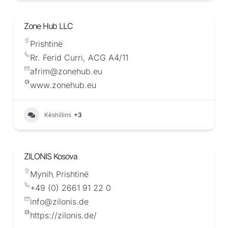
Zone Hub LLC
Prishtinë
Rr. Ferid Curri, ACG A4/11
afrim@zonehub.eu
www.zonehub.eu
Këshillimi
+3
ZILONIS Kosova
Mynih
Prishtinë
,
+49 (0) 2661 91 22 0
info@zilonis.de
https://zilonis.de/