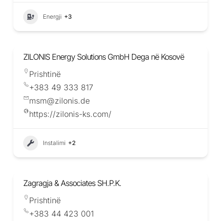
Energji
+3
ZILONIS Energy Solutions GmbH Dega në Kosovë
Prishtinë
+383 49 333 817
msm@zilonis.de
https://zilonis-ks.com/
Instalimi
+2
Zagragja & Associates SH.P.K.
Prishtinë
+383 44 423 001