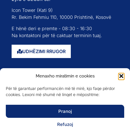
Icon Tower (Kati 9)
Rr. Bekim Fehmiu 110, 10000 Prishtinë, Kosovë
E hënë deri e premte - 08:30 - 16:30
Na kontaktoni për të caktuar terminin tuaj.
UDHËZIMI RRUGOR
Faqja kryesore
Menaxho miratimin e cookies
Rreth nesh
Për të garantuar performancën më të mirë, kjo faqe përdor
Evente
cookies. Lexoni më shumë në linqet e mëposhtme:
Anëtarët
Newsletter
Pranoj
Refuzoj
NA NDIQNI NË