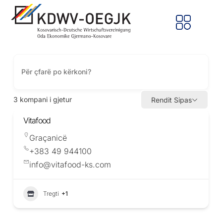
3
kompani i gjetur
Rendit Sipas
Vitafood
Graçanicë
+383 49 944100
info@vitafood-ks.com
Tregti
+1