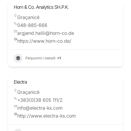
Horn & Co. Analytics SH.P.K.
Graçanicë
048-885-666
argjend.halili@horn-co.de
https://www.horn-co.de/
Përpunimi i metalit
+1
Electra
Graçanicë
+383(0)38 605 111/2
info@electra-ks.com
http://www.electra-ks.com