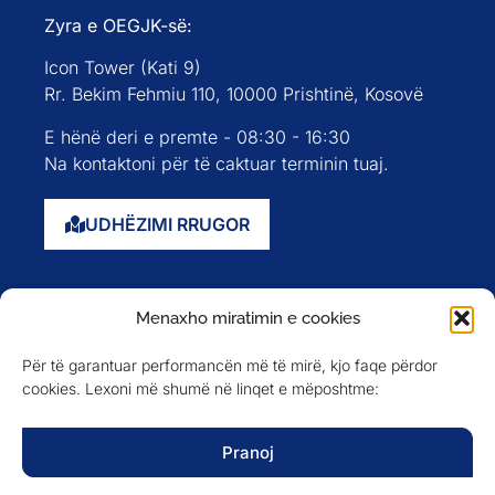
Zyra e OEGJK-së:
Icon Tower (Kati 9)
Rr. Bekim Fehmiu 110, 10000 Prishtinë, Kosovë
E hënë deri e premte - 08:30 - 16:30
Na kontaktoni për të caktuar terminin tuaj.
UDHËZIMI RRUGOR
Faqja kryesore
Menaxho miratimin e cookies
Rreth nesh
Për të garantuar performancën më të mirë, kjo faqe përdor
Evente
cookies. Lexoni më shumë në linqet e mëposhtme:
Anëtarët
Newsletter
Pranoj