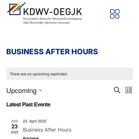
BUSINESS AFTER HOURS
There are no upcoming veprimtari.
Ve
Upcoming
Evente
Kërko
List
Search
Select
Vi
and
date.
Latest Past Evente
Views
Na
Navigation
23. April 2025
APR
23
Business After Hours
2025
Prishtinë