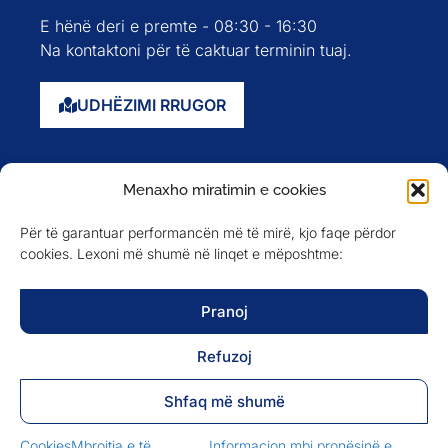
E hënë deri e premte - 08:30 - 16:30
Na kontaktoni për të caktuar terminin tuaj.
UDHËZIMI RRUGOR
Faqja kryesore
Menaxho miratimin e cookies
Rreth nesh
Për të garantuar performancën më të mirë, kjo faqe përdor
Evente
cookies. Lexoni më shumë në linqet e mëposhtme:
Anëtarët
Newsletter
Pranoj
Refuzoj
NA NDIQNI NË
Shfaq më shumë
Cookies
Mbrojtja e të
Informacion mbi pronësinë e