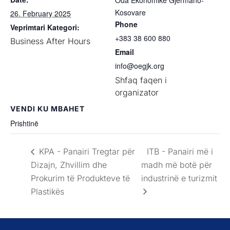
Oda Ekonomike Gjermano-
Kosovare
26. February 2025
Phone
Veprimtari Kategori:
+383 38 600 880
Business After Hours
Email
info@oegjk.org
Shfaq faqen i
organizator
VENDI KU MBAHET
Prishtinë
KPA - Panairi Tregtar për
ITB - Panairi më i
Dizajn, Zhvillim dhe
madh më botë për
Prokurim të Produkteve të
industrinë e turizmit
Plastikës