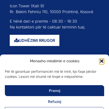
Icon Tower (Kati 9)
Rr. Bekim Fehmiu 110, 10000 Prishtinë, Kosovë
E hënë deri e premte - 08:30 - 16:30
Na kontaktoni për të caktuar terminin tuaj.
UDHËZIMI RRUGOR
Faqja kryesore
Menaxho miratimin e cookies
Rreth nesh
Për të garantuar performancën më të mirë, kjo faqe përdor
Evente
cookies. Lexoni më shumë në linqet e mëposhtme:
Anëtarët
Newsletter
Pranoj
Refuzoj
NA NDIQNI NË