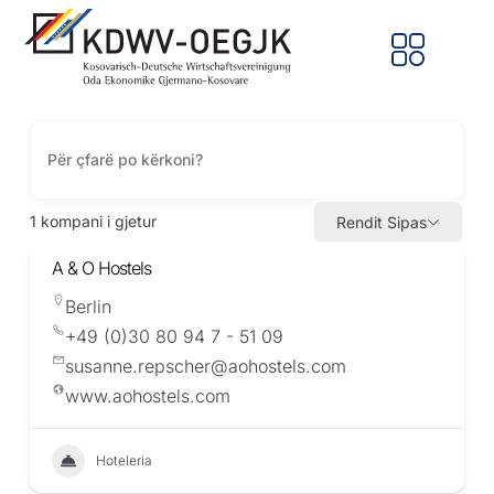
1
kompani i gjetur
Rendit Sipas
A & O Hostels
Berlin
+49 (0)30 80 94 7 - 51 09
susanne.repscher@aohostels.com
www.aohostels.com
Hoteleria