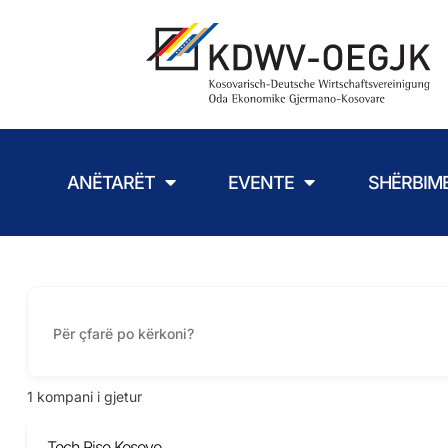
ANËTARËT
EVENTE
SHËRBIM
1
kompani i gjetur
Tech Rise Kosovo