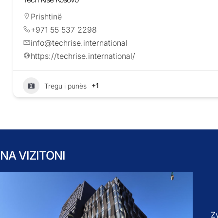
Prishtinë
+971 55 537 2298
info@techrise.international
https://techrise.international/
+1
Tregu i punës
NA VIZITONI
Z