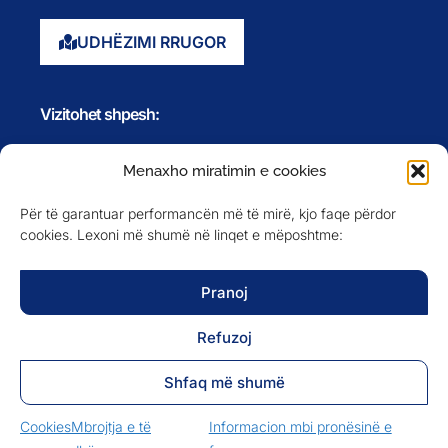
UDHËZIMI RRUGOR
Vizitohet shpesh:
Faqja kryesore
Menaxho miratimin e cookies
Rreth nesh
Për të garantuar performancën më të mirë, kjo faqe përdor
Evente
cookies. Lexoni më shumë në linqet e mëposhtme:
Anëtarët
Newsletter
Pranoj
Refuzoj
NA NDIQNI NË
Shfaq më shumë
Cookies
Mbrojtja e të
Informacion mbi pronësinë e