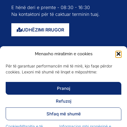
E hënë deri e premte - 08:30 - 16:30
Na kontaktoni për të caktuar terminin tuaj.
UDHËZIMI RRUGOR
Faqja kryesore
Menaxho miratimin e cookies
Rreth nesh
Për të garantuar performancën më të mirë, kjo faqe përdor
Evente
cookies. Lexoni më shumë në linqet e mëposhtme:
Anëtarët
Newsletter
Pranoj
Refuzoj
NA NDIQNI NË
Shfaq më shumë
Cookies
Mbrojtja e të
Informacion mbi pronësinë e