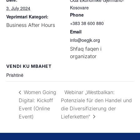
Oda Ekonomike Gjermano-
Kosovare
3. July 2024
Phone
Veprimtari Kategori:
+383 38 600 880
Business After Hours
Email
info@oegjk.org
Shfaq faqen i
organizator
VENDI KU MBAHET
Prishtinë
Women Going
Webinar „Westbalkan:
Digital: Kickoff
Potenziale für den Handel und
Event (Online
die Diversifizierung der
Event)
Lieferketten“