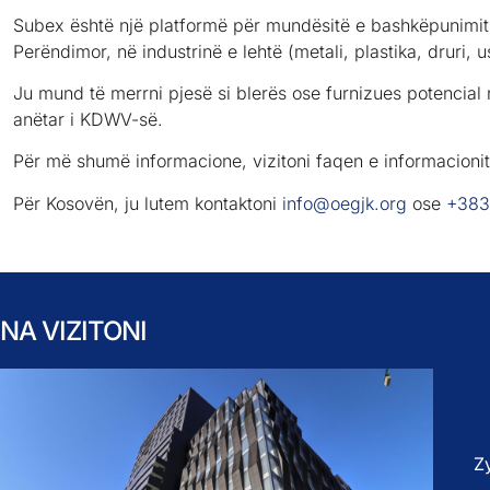
Subex është një platformë për mundësitë e bashkëpunimit
Perëndimor, në industrinë e lehtë (metali, plastika, druri, us
Ju mund të merrni pjesë si blerës ose furnizues potencial 
anëtar i KDWV-së.
Për më shumë informacione, vizitoni faqen e informacioni
Për Kosovën, ju lutem kontaktoni
info@oegjk.org
ose
+383
NA VIZITONI
Z