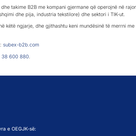
 dhe takime B2B me kompani gjermane që operojnë në rajon
hqimi dhe pija, industria tekstilore) dhe sektori i TIK-ut.
në këtë ngjarje, dhe gjithashtu keni mundësinë të merrni me 
t:
subex-b2b.com
 38 600 880
.
yra e OEGJK-së: