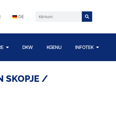
t
DE
RE
DKW
KGENU
INFOTEK
IN SKOPJE /