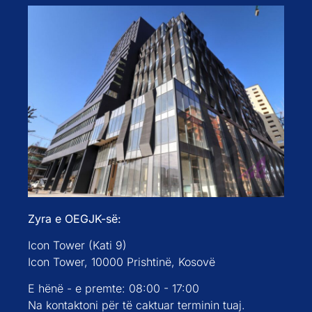
Zyra e OEGJK-së:
Icon Tower (Kati 9)
Icon Tower, 10000 Prishtinë, Kosovë
E hënë - e premte: 08:00 - 17:00
Na kontaktoni për të caktuar terminin tuaj.
UDHËZIMI RRUGOR
Vizitohet shpesh:
Faqja kryesore
Rreth nesh