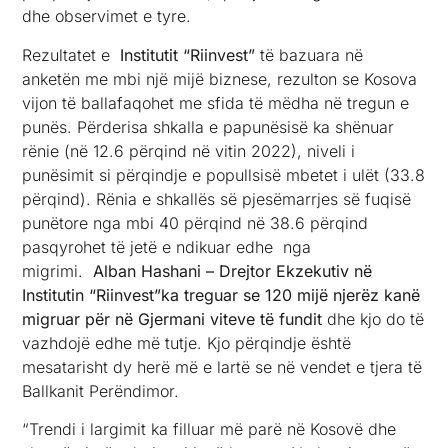
dhe observimet e tyre.
Rezultatet e
Institutit “Riinvest”
të bazuara në
anketën me mbi një mijë biznese, rezulton se Kosova
vijon të ballafaqohet me sfida të mëdha në tregun e
punës. Përderisa shkalla e papunësisë ka shënuar
rënie (në 12.6 përqind në vitin 2022), niveli i
punësimit si përqindje e popullsisë mbetet i ulët (33.8
përqind). Rënia e shkallës së pjesëmarrjes së fuqisë
punëtore nga mbi 40 përqind në 38.6 përqind
pasqyrohet të jetë e ndikuar edhe nga
migrimi.
Alban Hashani – Drejtor Ekzekutiv në
Institutin “Riinvest”ka treguar se 120 mijë njerëz kanë
migruar për në Gjermani viteve të fundit
dhe kjo do të
vazhdojë edhe më tutje. Kjo përqindje është
mesatarisht dy herë më e lartë se në vendet e tjera të
Ballkanit Perëndimor.
“Trendi i largimit ka filluar më parë në Kosovë dhe