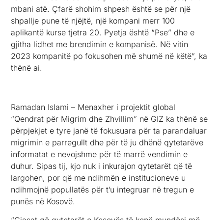
mbani atë. Çfarë shohim shpesh është se për një
shpallje pune të njëjtë, një kompani merr 100
aplikantë kurse tjetra 20. Pyetja është “Pse” dhe e
gjitha lidhet me brendimin e kompanisë. Në vitin
2023 kompanitë po fokusohen më shumë në këtë”, ka
thënë ai.
Ramadan Islami – Menaxher i projektit global
“Qendrat për Migrim dhe Zhvillim” në GIZ ka thënë se
përpjekjet e tyre janë të fokusuara për ta parandaluar
migrimin e parregullt dhe për të ju dhënë qytetarëve
informatat e nevojshme për të marrë vendimin e
duhur. Sipas tij, kjo nuk i inkurajon qytetarët që të
largohen, por që me ndihmën e institucioneve u
ndihmojnë popullatës për t’u integruar në tregun e
punës në Kosovë.