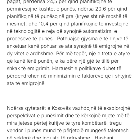
pagat, përderisa 24,5 për qind planifikojnë të
përmirësojnë kushtet e punës, ndërsa 20,6 për qind
planifikojnë të punësojnë gra (kryesisht në moshë të
mesme), dhe 10,4 për qind planifikojnë të investojnë
në teknologjitë e reja që synojnë automatizimi e
proceseve të punës. Pothuajse gjysma e të rinjve të
anketuar kanë pohuar se ata synojnë të emigrojnë në
dy vitet e ardhshme. Për më tepër, një e treta e atyre
që kanë lënë punën, e ka bërë një gjë të tillë për
shkak të emigrimit. Hartuesit e politikave duhet të
përqendrohen në minimizimin e faktorëve që i shtyjnë
ata të emigrojnë.
Ndërsa qytetarët e Kosovës vazhdojnë të eksplorojnë
perspektivat e punësimit dhe të kërkojnë mjete më të
mira jetese përtej kufijve të tyre kombëtarë, tregu
vendor i punës mund të përjetojë mungesë talentesh
në sektorë dhe industri të ndryshme. Hashani