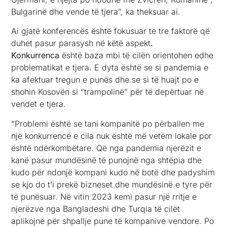
Bulgarinë dhe vende të tjera”, ka theksuar ai.
Ai gjatë konferencës është fokusuar te tre faktorë që
duhet pasur parasysh në këtë aspekt
.
Konkurrenca
është baza mbi të cilën orientohen edhe
problematikat e tjera. E dyta është se si pandemia e
ka afektuar tregun e punës dhe se si të huajt po e
shohin Kosovën si “trampolinë” për të depërtuar në
vendet e tjera.
“Problemi është se tani kompanitë po përballen me
një konkurrencë e cila nuk është më vetëm lokale por
është ndërkombëtare. Që nga pandemia njerëzit e
kanë pasur mundësinë të punojnë nga shtëpia dhe
kudo për ndonjë kompani kudo në botë dhe padyshim
se kjo do t’i prekë bizneset dhe mundësinë e tyre për
të punësuar. Në vitin 2023 kemi pasur një rritje e
njerëzve nga Bangladeshi dhe Turqia të cilët
aplikojnë për shpallje pune të kompanive vendore. Po