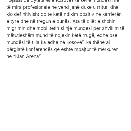
“Gjasat që qytetarët e Kosovës të kenë mundësi më
të mira profesionale ne vend janë duke u rritur, dhe
kjo definitivisht do të ketë ndikim pozitiv në karrierën
e tyre dhe në tregun e punës. Ata të cilët e shohin
migrimin dhe mobilitetin si një mundesi për zhvillim të
mëtutjeshëm mund të ndjekin këtë rrugë, edhe pse
mundësi të tilla ka edhe në Kosovë”, ka thënë ai
përgjatë konferencës që është mbajtur të mërkurën
në “Klan Arena”.
Remitencat si benefit dhe përdorimi në mënyrën e
duhur
Rudina Nallbani – Menaxhere e Programeve në
Fondacionin gjerman Frierdrich Ebert është fokusuar
tek remitencat dhe punësimi i grave si dy faktorë
relevant për rrethanat ekonomike vendore.
Remitencat si indikator i të ardhurave direkte për