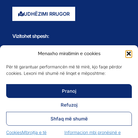
Evente
Anëtarët
Newsletter
NA NDIQNI NË
Menaxho miratimin e cookies
Për të garantuar performancën më të mirë, kjo faqe përdor
cookies. Lexoni më shumë në linqet e mëposhtme:
MBROJTJA E TË DHËNAVE
INFORMACION MBI PRONËSINË E FAQES
Pranoj
Refuzoj
Shfaq më shumë
Cookies
Mbrojtja e të
Informacion mbi pronësinë e