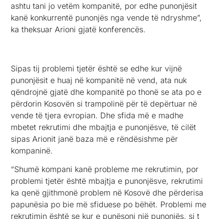
ashtu tani jo vetëm kompanitë, por edhe punonjësit
kanë konkurrentë punonjës nga vende të ndryshme”,
ka theksuar Arioni gjatë konferencës.
Sipas tij problemi tjetër është se edhe kur vijnë
punonjësit e huaj në kompanitë në vend, ata nuk
qëndrojnë gjatë dhe kompanitë po thonë se ata po e
përdorin Kosovën si trampolinë për të depërtuar në
vende të tjera evropian. Dhe sfida më e madhe
mbetet rekrutimi dhe mbajtja e punonjësve, të cilët
sipas Arionit janë baza më e rëndësishme për
kompaninë.
“Shumë kompani kanë probleme me rekrutimin, por
problemi tjetër është mbajtja e punonjësve, rekrutimi
ka qenë gjithmonë problem në Kosovë dhe përderisa
papunësia po bie më sfiduese po bëhët. Problemi me
rekrutimin është se kur e punësoni një punonjës, si t