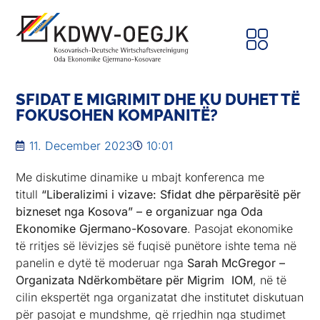
SFIDAT E MIGRIMIT DHE KU DUHET TË
FOKUSOHEN KOMPANITË?
11. December 2023
10:01
Me diskutime dinamike u mbajt konferenca me
titull
“Liberalizimi i vizave: Sfidat dhe përparësitë për
bizneset nga Kosova” – e organizuar nga Oda
Ekonomike Gjermano-Kosovare
. Pasojat ekonomike
të rritjes së lëvizjes së fuqisë punëtore ishte tema në
panelin e dytë të moderuar nga
Sarah McGregor –
Organizata Ndërkombëtare për Migrim IOM
, në të
cilin ekspertët nga organizatat dhe institutet diskutuan
për pasojat e mundshme, që rrjedhin nga studimet