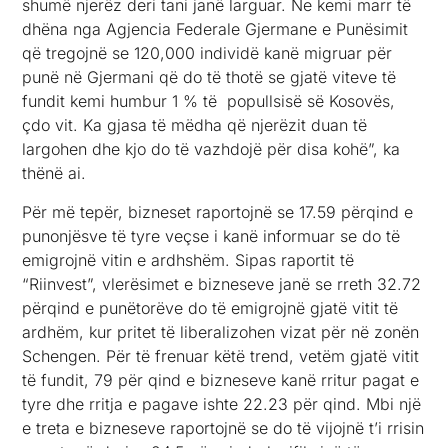
shumë njerëz deri tani janë larguar. Ne kemi marr të
dhëna nga Agjencia Federale Gjermane e Punësimit
që tregojnë se 120,000 individë kanë migruar për
punë në Gjermani që do të thotë se gjatë viteve të
fundit kemi humbur 1 % të popullsisë së Kosovës,
çdo vit. Ka gjasa të mëdha që njerëzit duan të
largohen dhe kjo do të vazhdojë për disa kohë”, ka
thënë ai.
Për më tepër, bizneset raportojnë se 17.59 përqind e
punonjësve të tyre veçse i kanë informuar se do të
emigrojnë vitin e ardhshëm. Sipas raportit të
“Riinvest”, vlerësimet e bizneseve janë se rreth 32.72
përqind e punëtorëve do të emigrojnë gjatë vitit të
ardhëm, kur pritet të liberalizohen vizat për në zonën
Schengen. Për të frenuar këtë trend, vetëm gjatë vitit
të fundit, 79 për qind e bizneseve kanë rritur pagat e
tyre dhe rritja e pagave ishte 22.23 për qind. Mbi një
e treta e bizneseve raportojnë se do të vijojnë t’i rrisin