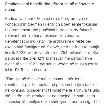
ekonomitë familjare në Kosovë, deri në fund të muajit
korrik 2023 arritën vlerën rreth 754 milionë euro. Kjo
paraqet rritje prej 12% krahasuar me periudhën e
njëjtë të vitit 2022, përderisa vetëm në muajin korrik
ishin 118.8 milionë euro.
“Familjet në Kosovë më së shumti i përdorin
remitencat për t’i mbuluar shpenzimet e tyre bazike
në konsum, posaçërisht familjet me të ardhura të ulta.
Në njërën anë, remitencat ndihmojnë në stabilitetin
financiar të familjes duke shërbyer si burim i sigurt të
ardhurash për familjet përfituese ”, është shprehur
ajo. Por, në anën tjetër, remitencat krijojnë pasivitet
tek fuqia punëtore, duke ndikuar në rritjen e pagës së
rezervuar. Për shembull, gratë ndikohen më së
shumti në këtë aspekt, andaj programet që ndihmojnë
në kanalizimin e remtiencave si mundësi e investimit
për edukim, biznese të vogla dhe vetë-punësim, etj
shërbejnë si katalizator për rritjen e efektit të