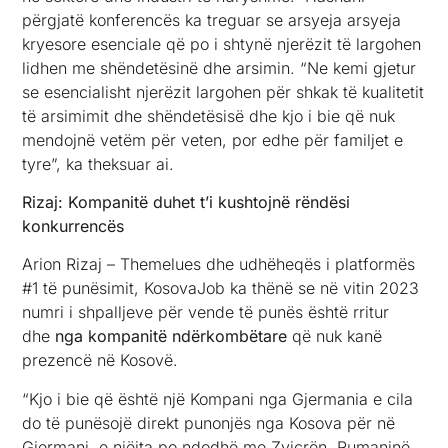
përgjatë konferencës ka treguar se arsyeja arsyeja
kryesore esenciale që po i shtynë njerëzit të largohen
lidhen me shëndetësinë dhe arsimin. “Ne kemi gjetur
se esencialisht njerëzit largohen për shkak të kualitetit
të arsimimit dhe shëndetësisë dhe kjo i bie që nuk
mendojnë vetëm për veten, por edhe për familjet e
tyre”, ka theksuar ai.
Rizaj: Kompanitë duhet t’i kushtojnë rëndësi
konkurrencës
Arion Rizaj – Themelues dhe udhëheqës i platformës
#1 të punësimit, KosovaJob ka thënë se në vitin 2023
numri i shpalljeve për vende të punës është rritur
dhe
nga kompanitë ndërkombëtare
që nuk kanë
prezencë në Kosovë.
“Kjo i bie që është një Kompani nga Gjermania e cila
do të punësojë direkt punonjës nga Kosova për në
Gjermani, e njëjta po ndodhë me Zvicrën, Rumaninë ,